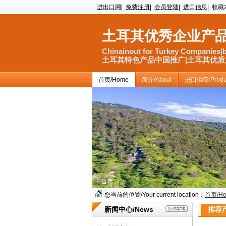
进出口网
|
免费注册
|
会员登陆
|
进口信息
|
收藏
土耳其优秀企业产
Chinainout for Turkey Companies|b
土耳其特色产品中国推广|土耳其优质服
首页/Home
简介/About
进口供应/Produ
您当前的位置/Your current location：
首页/H
土耳
新闻中心/News
推荐产
推广 